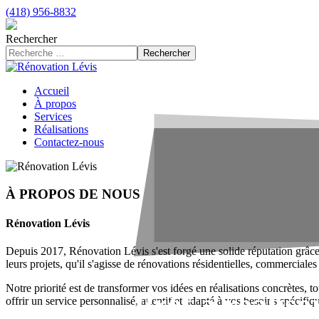
(418) 956-8832
Rechercher
Rechercher
Accueil
À propos
Services
Réalisations
Contactez-nous
À PROPOS DE NOUS
Rénovation Lévis
Depuis 2017, Rénovation Lévis s'est forgé une solide réputation grâce
leurs projets, qu'il s'agisse de rénovations résidentielles, commerciales
Notre priorité est de transformer vos idées en réalisations concrètes,
Prêt à réalise
offrir un service personnalisé, attentif et adapté à vos besoins spécifiq